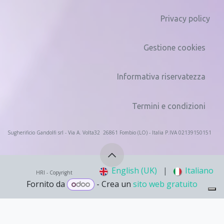
Privacy policy
Gestione cookies
Informativa riservatezza
Termini e condizioni
Sugherificio Gandolfi srl - Via A. Volta32 26861 Fombio (LO) - Italia P.IVA 02139150151
English (UK)
|
Italiano
HRI - Copyr
ight
Fornito da
- Crea un
sito web gratuito
Le tue preferenze relative alla privacy